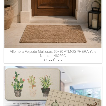
Alfombra Felpudo Multiusos 60x90 ATMOSPHERA Yute
Natural 146293C
Color Único