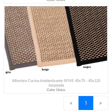
Alfombra Cocina Antideslizante 5FIVE 45x75 - 45x120
Jaspeada
Color Único
(current)
«
1
»