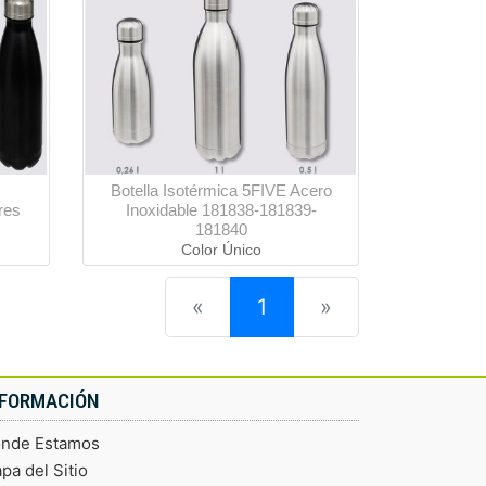
Botella Isotérmica 5FIVE Acero
res
Inoxidable 181838-181839-
181840
Color Único
(current)
«
1
»
NFORMACIÓN
nde Estamos
pa del Sitio