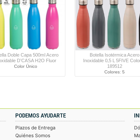
ella Doble Capa 500ml Acero
Botella Isotérmica Acero
oxidable D'CASA H2O Fluor
Inoxidable 0,5 L 5FIVE Colo
189512
Color Único
Colores: 5
PODEMOS AYUDARTE
I
Plazos de Entrega
Dó
Quiénes Somos
Ma