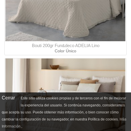
Bouti 200gr Fun&deco ADELIA Lino
Color Único
Cerrar
Este sitio utiliza cookies propias y de terceros con el fin de mejorar
la experiencia del usuario. Si continúa navegando, consideramos
que acepta su uso. Puede obtener más información, o bien conocer cómo
cambiar la configuración de su navegador, en nuestra Política de cookies.
Más
Información.
,