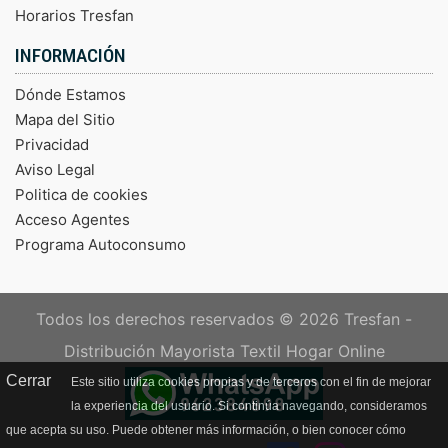
Horarios Tresfan
INFORMACIÓN
Dónde Estamos
Mapa del Sitio
Privacidad
Aviso Legal
Politica de cookies
Acceso Agentes
Programa Autoconsumo
Todos los derechos reservados © 2026
Tresfan -
Distribución Mayorista Textil Hogar Online
Cerrar
Este sitio utiliza cookies propias y de terceros con el fin de mejorar
la experiencia del usuario. Si continúa navegando, consideramos
que acepta su uso. Puede obtener más información, o bien conocer cómo