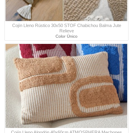
Cojín Lleno Rústico 30x50 STOF Chabichou Balma Jute
Relieve
Color Único
Cojín Lleno Algodón 40x60cm ATMOSPHERA Mechones