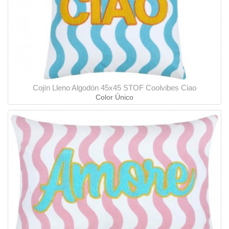
Cojín Lleno Algodón 45x45 STOF Coolvibes Ciao
Color Único