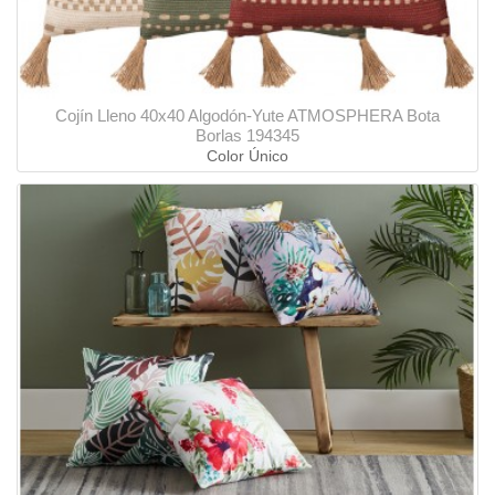
Cojín Lleno 40x40 Algodón-Yute ATMOSPHERA Bota
Borlas 194345
Color Único