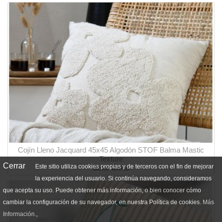
Cojín Lleno Jacquard 45x45 Algodón STOF Balma Mastic
Texture
Cerrar
Este sitio utiliza cookies propias y de terceros con el fin de mejorar
Color Único
la experiencia del usuario. Si continúa navegando, consideramos
que acepta su uso. Puede obtener más información, o bien conocer cómo
cambiar la configuración de su navegador, en nuestra Política de cookies.
Más
Información.
,