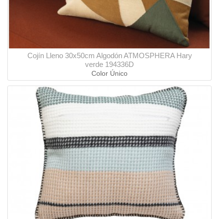
Cojín Lleno 30x50cm Algodón ATMOSPHERA Hary
verde 194336D
Color Único