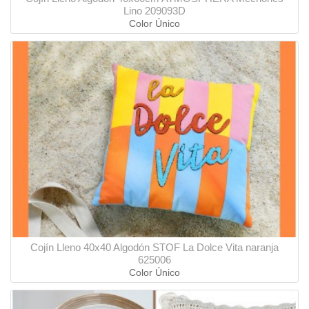
Lino 209093D
Color Único
Cojín Lleno 40x40 Algodón STOF La Dolce Vita naranja
625006
Color Único