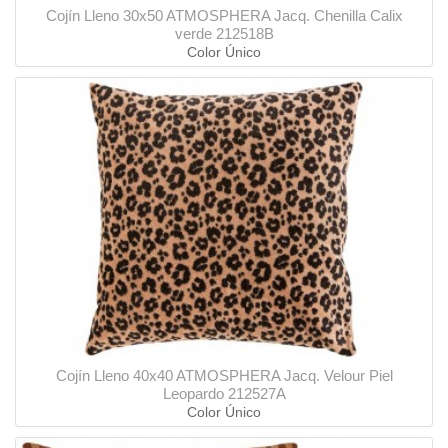
Cojín Lleno 30x50 ATMOSPHERA Jacq. Chenilla Calix
verde 212518B
Color Único
Cojín Lleno 40x40 ATMOSPHERA Jacq. Velour Piel
Leopardo 212527A
Color Único