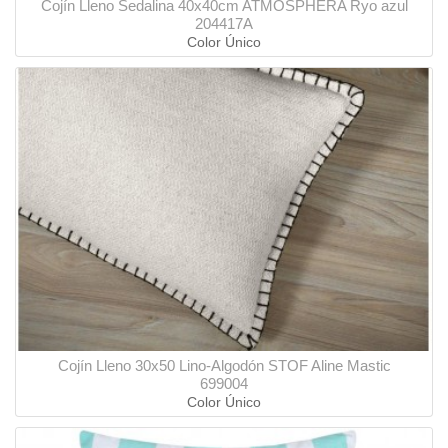
Cojín Lleno Sedalina 40x40cm ATMOSPHERA Ryo azul
204417A
Color Único
Cojín Lleno 30x50 Lino-Algodón STOF Aline Mastic
699004
Color Único