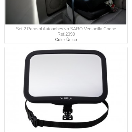
Set 2 Parasol Autoadhesivo SARO Ventanilla Coche
Ref.2398
Color Único