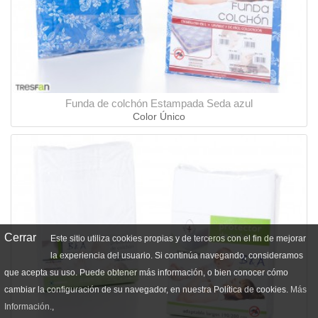
Funda de colchón Estampada Seda azul
Color Único
Cerrar
Este sitio utiliza cookies propias y de terceros con el fin de mejorar
la experiencia del usuario. Si continúa navegando, consideramos
que acepta su uso. Puede obtener más información, o bien conocer cómo
cambiar la configuración de su navegador, en nuestra Política de cookies.
Más
Información.
,