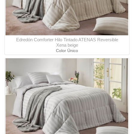
Edredón Comforter Hilo Tintado ATENAS Reversible
Xena beige
Color Único