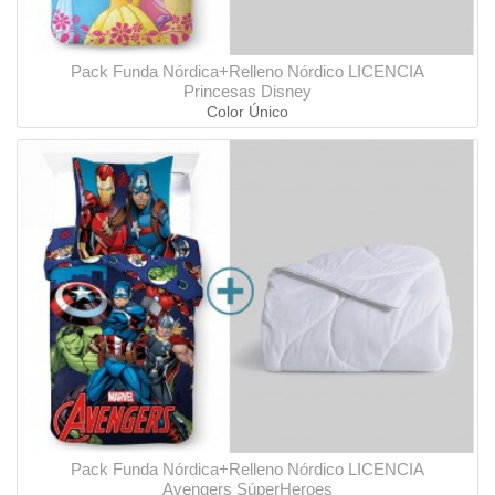
Pack Funda Nórdica+Relleno Nórdico LICENCIA
Princesas Disney
Color Único
Pack Funda Nórdica+Relleno Nórdico LICENCIA
Avengers SúperHeroes