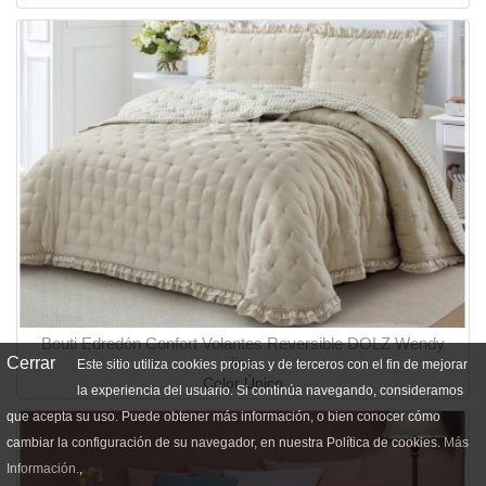
Bouti Edredón Confort Volantes Reversible DOLZ Wendy
Cerrar
lino
Este sitio utiliza cookies propias y de terceros con el fin de mejorar
Color Único
la experiencia del usuario. Si continúa navegando, consideramos
que acepta su uso. Puede obtener más información, o bien conocer cómo
cambiar la configuración de su navegador, en nuestra Política de cookies.
Más
Información.
,