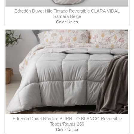
Edredón Duvet Hilo Tintado Reversible CLARA VIDAL
Samara Beige
Color Único
Edredón Duvet Nórdico BURRITO BLANCO Reversible
Topos/Rayas 266
Color Único