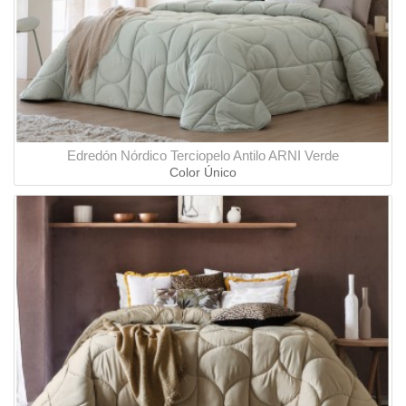
Edredón Nórdico Terciopelo Antilo ARNI Verde
Color Único