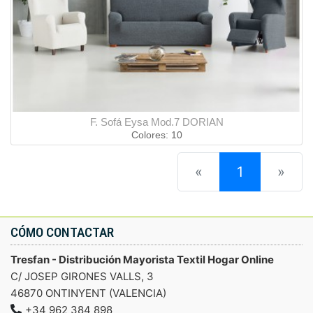
F. Sofá Eysa Mod.7 DORIAN
Colores: 10
(current)
«
1
»
CÓMO CONTACTAR
Tresfan - Distribución Mayorista Textil Hogar Online
C/ JOSEP GIRONES VALLS, 3
46870 ONTINYENT (VALENCIA)
+34 962 384 898