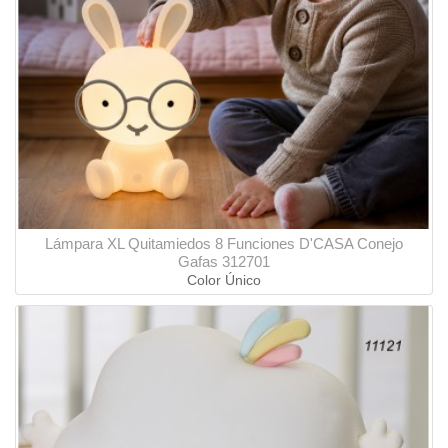
Lámpara XL Quitamiedos 8 Funciones D'CASA Conejo
Gafas 312701
Color Único