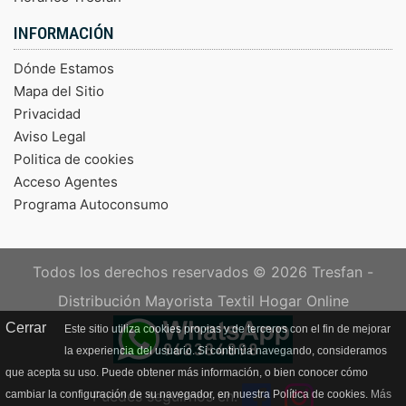
INFORMACIÓN
Dónde Estamos
Mapa del Sitio
Privacidad
Aviso Legal
Politica de cookies
Acceso Agentes
Programa Autoconsumo
Todos los derechos reservados © 2026
Tresfan -
Distribución Mayorista Textil Hogar Online
Cerrar
Este sitio utiliza cookies propias y de terceros con el fin de mejorar
la experiencia del usuario. Si continúa navegando, consideramos
que acepta su uso. Puede obtener más información, o bien conocer cómo
Puedes seguirnos en:
cambiar la configuración de su navegador, en nuestra Política de cookies.
Más