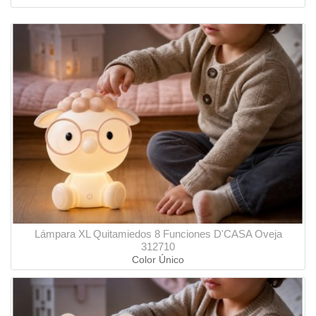
Lámpara XL Quitamiedos 8 Funciones D'CASA Oveja
312710
Color Único