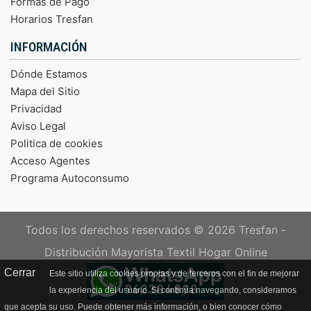
Formas de Pago
Horarios Tresfan
INFORMACIÓN
Dónde Estamos
Mapa del Sitio
Privacidad
Aviso Legal
Politica de cookies
Acceso Agentes
Programa Autoconsumo
Todos los derechos reservados © 2026
Tresfan -
Distribución Mayorista Textil Hogar Online
Cerrar
Este sitio utiliza cookies propias y de terceros con el fin de mejorar
la experiencia del usuario. Si continúa navegando, consideramos
que acepta su uso. Puede obtener más información, o bien conocer cómo