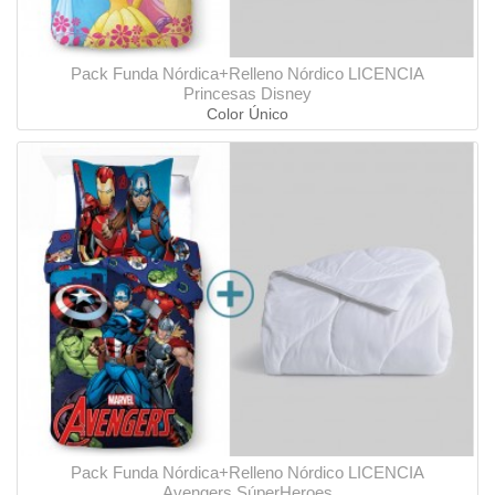
Pack Funda Nórdica+Relleno Nórdico LICENCIA
Princesas Disney
Color Único
Pack Funda Nórdica+Relleno Nórdico LICENCIA
Avengers SúperHeroes