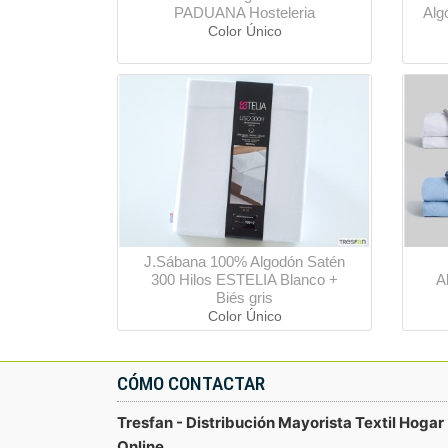
PADUANA Hosteleria
Alg
Color Único
J.Sábana 100% Algodón Satén
300 Hilos ESTELIA Blanco +
A
Biés gris
Color Único
CÓMO CONTACTAR
Tresfan - Distribución Mayorista Textil Hogar
Online