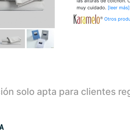
las alturas de colchón.
muy cuidado.
[leer más]
Otros produ
ión solo apta para clientes re
A