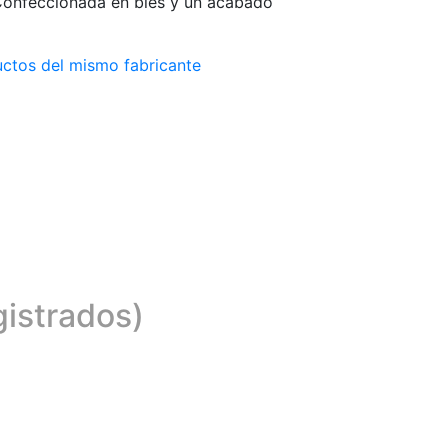
 Confeccionada en biés y un acabado
ctos del mismo fabricante
gistrados)