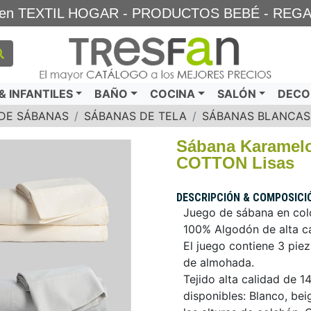
TA en TEXTIL HOGAR - PRODUCTOS BEBÉ - REG
 INFANTILES
BAÑO
COCINA
SALÓN
DECO
DE SÁBANAS
SÁBANAS DE TELA
SÁBANAS BLANCAS
Sábana Karamel
COTTON Lisas
DESCRIPCIÓN & COMPOSICI
Juego de sábana en colo
100% Algodón de alta ca
El juego contiene 3 piez
de almohada.
Tejido alta calidad de 1
disponibles: Blanco, beig