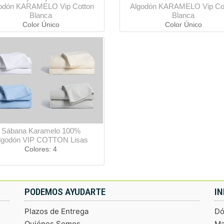
odón KARAMELO Vip Cotton
Algodón KARAMELO Vip Co
Blanca
Blanca
Color Único
Color Único
Sábana Karamelo 100%
lgodón VIP COTTON Lisas
Colores: 4
PODEMOS AYUDARTE
I
Plazos de Entrega
Dó
Quiénes Somos
Ma