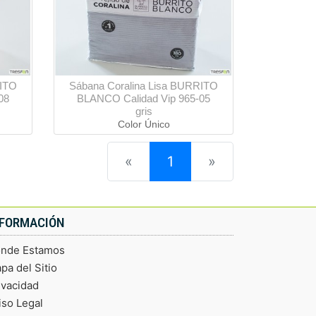
RITO
Sábana Coralina Lisa BURRITO
08
BLANCO Calidad Vip 965-05
gris
Color Único
(current)
«
1
»
NFORMACIÓN
nde Estamos
pa del Sitio
ivacidad
iso Legal