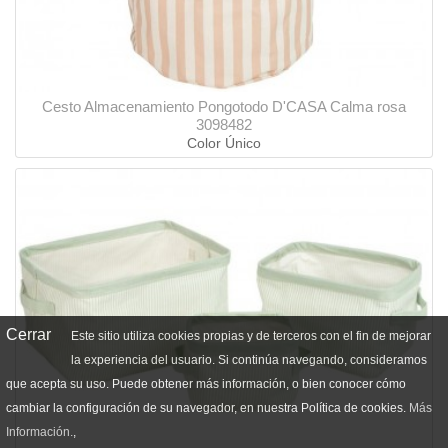
Cesto Almacenamiento Pongotodo D'CASA Calma rosa
3098482
Color Único
Cerrar
Este sitio utiliza cookies propias y de terceros con el fin de mejorar
la experiencia del usuario. Si continúa navegando, consideramos
que acepta su uso. Puede obtener más información, o bien conocer cómo
cambiar la configuración de su navegador, en nuestra Política de cookies.
Más
Información.
,