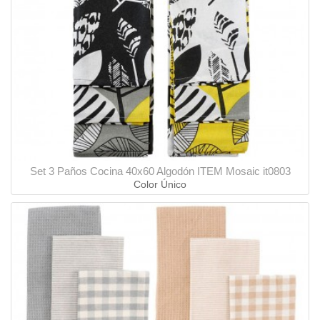
Set 3 Paños Cocina 40x60 Algodón ITEM Mosaic it0803
Color Único