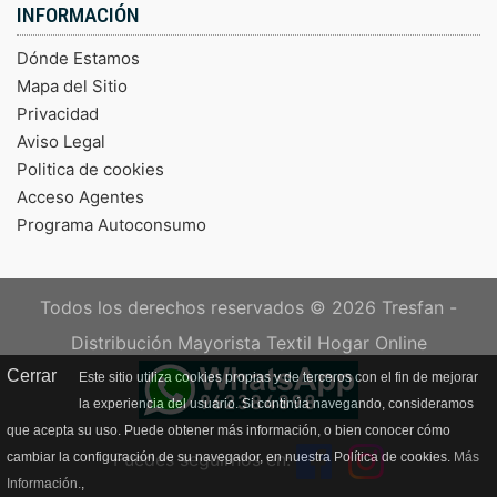
INFORMACIÓN
Dónde Estamos
Mapa del Sitio
Privacidad
Aviso Legal
Politica de cookies
Acceso Agentes
Programa Autoconsumo
Todos los derechos reservados © 2026
Tresfan -
Distribución Mayorista Textil Hogar Online
Cerrar
Este sitio utiliza cookies propias y de terceros con el fin de mejorar
la experiencia del usuario. Si continúa navegando, consideramos
que acepta su uso. Puede obtener más información, o bien conocer cómo
Puedes seguirnos en:
cambiar la configuración de su navegador, en nuestra Política de cookies.
Más
Información.
,