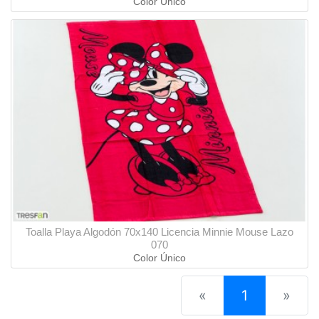
Color Único
Toalla Playa Algodón 70x140 Licencia Minnie Mouse Lazo
070
Color Único
(current)
«
1
»