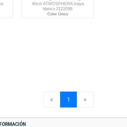
ya
40cm ATMOSPHERA Inaya
blanco 212209B
Color Único
(current)
«
1
»
NFORMACIÓN