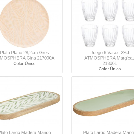
Plato Plano 28,2cm Gres
Juego 6 Vasos 29cl
MOSPHERA Gina 217000A
ATMOSPHERA Marg'ea
213961
Color Único
Color Único
Plato Largo Madera Mango
Plato Largo Madera Mang