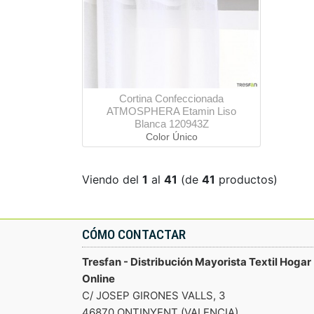
Cortina Confeccionada
ATMOSPHERA Etamin Liso
Blanca 120943Z
Color Único
Viendo del
1
al
41
(de
41
productos)
CÓMO CONTACTAR
Tresfan - Distribución Mayorista Textil Hogar
Online
C/ JOSEP GIRONES VALLS, 3
46870 ONTINYENT (VALENCIA)