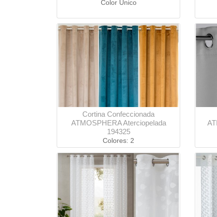
Color Único
Cortina Confeccionada
ATMOSPHERA Aterciopelada
AT
194325
Colores: 2