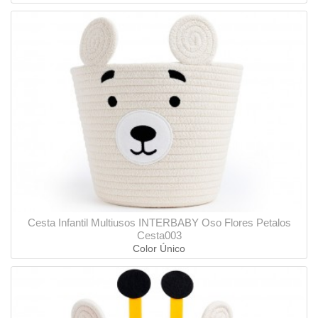
Cesta Infantil Multiusos INTERBABY Oso Flores Petalos
Cesta003
Color Único