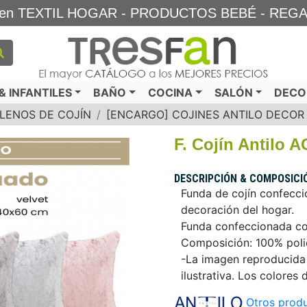
TA en TEXTIL HOGAR - PRODUCTOS BEBÉ - REG
 INFANTILES
BAÑO
COCINA
SALÓN
DECO
LLENOS DE COJÍN
[ENCARGO] COJINES ANTILO DECOR
F. Cojín Antilo
DESCRIPCIÓN & COMPOSICI
Funda de cojín confeccio
decoración del hogar.
Funda confeccionada con
Composición: 100% polié
-La imagen reproducida 
ilustrativa. Los colores 
Otros produ