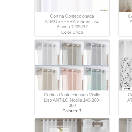
Cortina Confeccionada
Co
ATMOSPHERA Etamin Liso
Blanca 120943Z
Color Único
Cortina Confeccionada Visillo
Co
Liso ANTILO Noelia 140-200-
A
300
Colores: 7