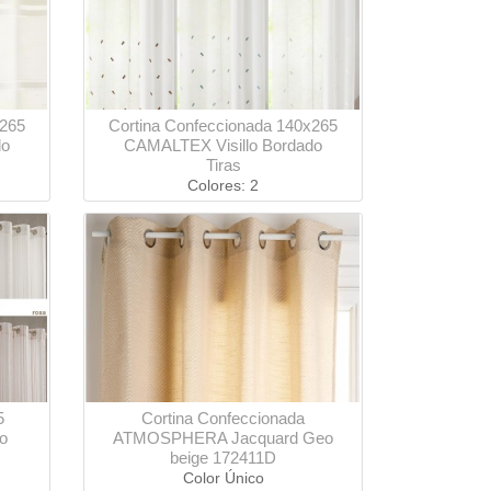
x265
Cortina Confeccionada 140x265
do
CAMALTEX Visillo Bordado
Tiras
Colores: 2
5
Cortina Confeccionada
o
ATMOSPHERA Jacquard Geo
beige 172411D
Color Único