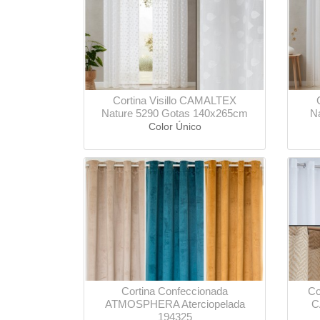
Cortina Visillo CAMALTEX
Nature 5290 Gotas 140x265cm
N
Color Único
Cortina Confeccionada
Co
ATMOSPHERA Aterciopelada
C
194325