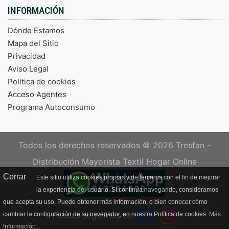
INFORMACIÓN
Dónde Estamos
Mapa del Sitio
Privacidad
Aviso Legal
Politica de cookies
Acceso Agentes
Programa Autoconsumo
Todos los derechos reservados © 2026
Tresfan -
Distribución Mayorista Textil Hogar Online
Cerrar
Este sitio utiliza cookies propias y de terceros con el fin de mejorar
la experiencia del usuario. Si continúa navegando, consideramos
que acepta su uso. Puede obtener más información, o bien conocer cómo
Puedes seguirnos en:
cambiar la configuración de su navegador, en nuestra Política de cookies.
Más
Información.
,