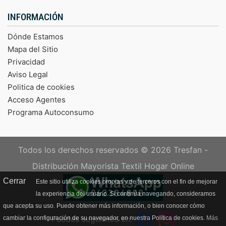
INFORMACIÓN
Dónde Estamos
Mapa del Sitio
Privacidad
Aviso Legal
Politica de cookies
Acceso Agentes
Programa Autoconsumo
Todos los derechos reservados © 2026
Tresfan -
Distribución Mayorista Textil Hogar Online
Cerrar
Este sitio utiliza cookies propias y de terceros con el fin de mejorar
la experiencia del usuario. Si continúa navegando, consideramos
que acepta su uso. Puede obtener más información, o bien conocer cómo
Puedes seguirnos en:
cambiar la configuración de su navegador, en nuestra Política de cookies.
Más