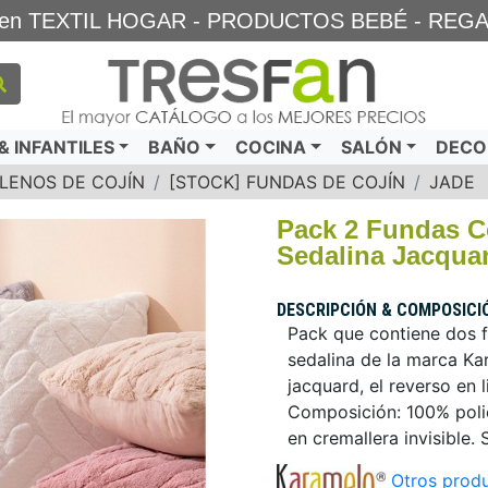
TA en TEXTIL HOGAR - PRODUCTOS BEBÉ - REG
 INFANTILES
BAÑO
COCINA
SALÓN
DECO
LLENOS DE COJÍN
[STOCK] FUNDAS DE COJÍN
JADE
Pack 2 Fundas 
Sedalina Jacqua
DESCRIPCIÓN & COMPOSICI
Pack que contiene dos f
sedalina de la marca Ka
jacquard, el reverso en
Composición: 100% polié
en cremallera invisible.
Otros produ