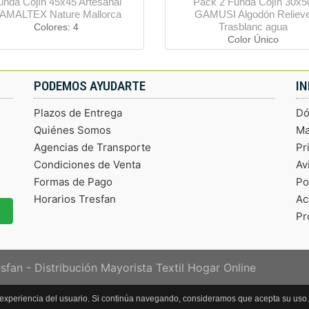
unda Cojín 45x45 Artesanal
Pack 2 Funda Cojín 30x5
AMALTEX Nature Mallorca
GAMUSI Algodón Reliev
Trasblanc agua
Colores: 4
Color Único
PODEMOS AYUDARTE
I
Plazos de Entrega
Dó
Quiénes Somos
Ma
Agencias de Transporte
Pr
Condiciones de Venta
Av
Formas de Pago
Po
Horarios Tresfan
Ac
Pr
sfan - Distribución Mayorista Textil Hogar Online
ar la experiencia del usuario. Si continúa navegando, consideramos que acepta su u