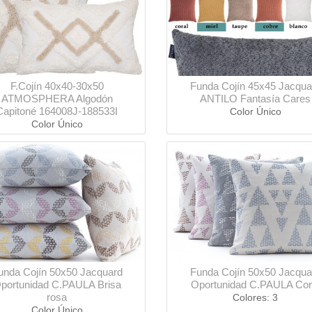
F.Cojín 40x40-30x50
Funda Cojín 45x45 Jacqua
ATMOSPHERA Algodón
ANTILO Fantasía Cares
Capitoné 164008J-188533I
Color Único
Color Único
unda Cojín 50x50 Jacquard
Funda Cojín 50x50 Jacqua
portunidad C.PAULA Brisa
Oportunidad C.PAULA Cor
rosa
Colores: 3
Color Único