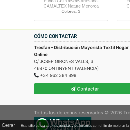
Funda Cojín 45x45 Artesanal
F
CAMALTEX Nature Menorca
C
Colores: 3
CÓMO CONTACTAR
Tresfan - Distribución Mayorista Textil Hogar
Online
C/ JOSEP GIRONES VALLS, 3
46870 ONTINYENT (VALENCIA)
+34 962 384 898
Contactar
Todos los derechos reservados © 2026
Tre
Cerrar
Este sitio utiliza cookies propias y de terceros con el fin de mejor