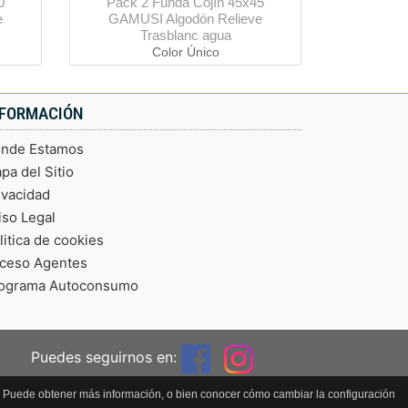
0
Pack 2 Funda Cojín 45x45
e
GAMUSI Algodón Relieve
Trasblanc agua
Color Único
NFORMACIÓN
nde Estamos
pa del Sitio
ivacidad
iso Legal
litica de cookies
ceso Agentes
ograma Autoconsumo
Puedes seguirnos en:
so. Puede obtener más información, o bien conocer cómo cambiar la configuración