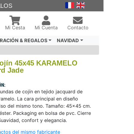
ALOS
Mi Cesta
Mi Cuenta
Contacto
RACIÓN & REGALOS
NAVIDAD
Cojín 45x45 KARAMELO
rd Jade
ÓN:
undas de cojín en tejido jacquard de
ramelo. La cara principal en diseño
 liso del mismo tono. Tamaño: 45x45 cm.
ster. Packaging en bolsa de pvc. Cierre
 Suavidad, confort y elegancia.
ctos del mismo fabricante