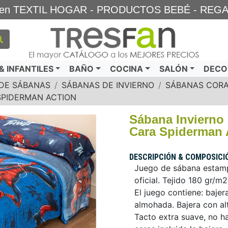
TA en TEXTIL HOGAR - PRODUCTOS BEBÉ - REG
 INFANTILES
BAÑO
COCINA
SALÓN
DECO
DE SÁBANAS
SÁBANAS DE INVIERNO
SÁBANAS CORA
SPIDERMAN ACTION
Sábana Invierno
Cara Spiderman 
DESCRIPCIÓN & COMPOSICI
Juego de sábana estamp
oficial. Tejido 180 gr/m
El juego contiene: baje
almohada. Bajera con al
Tacto extra suave, no ha