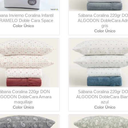
ana Invierno Coralina Infantil
Sábana Coralina 220gr D
RAMELO Doble Cara Space
ALGODON DobleCara Adri
gris
Color Único
Color Único
ábana Coralina 220gr DON
Sábana Coralina 220gr D
LGODON DobleCara Amara
ALGODON DobleCara Bia
maquillaje
azul
Color Único
Color Único