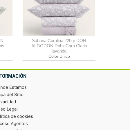
ON
Sábana Coralina 220gr DON
is
ALGODON DobleCara Claris
lavanda
Color Único
NFORMACIÓN
nde Estamos
pa del Sitio
ivacidad
iso Legal
litica de cookies
ceso Agentes