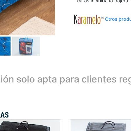
caras incluida la bajera.
Otros produ
ión solo apta para clientes re
CAS