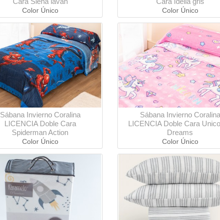
Cara Siena lavan
Cara Idelia gris
Color Único
Color Único
Sábana Invierno Coralina
Sábana Invierno Coralin
LICENCIA Doble Cara
LICENCIA Doble Cara Unico
Spiderman Action
Dreams
Color Único
Color Único