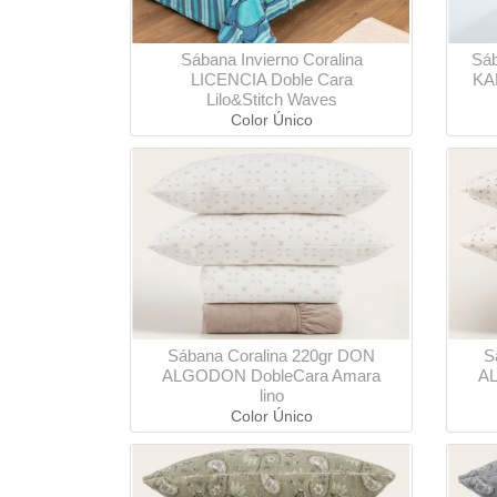
Sábana Invierno Coralina
Sáb
LICENCIA Doble Cara
KA
Lilo&Stitch Waves
Color Único
Sábana Coralina 220gr DON
S
ALGODON DobleCara Amara
A
lino
Color Único