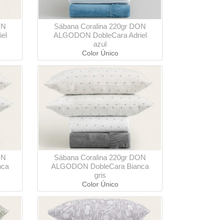
ON
Sábana Coralina 220gr DON
el
ALGODON DobleCara Adriel
azul
Color Único
ON
Sábana Coralina 220gr DON
nca
ALGODON DobleCara Bianca
gris
Color Único