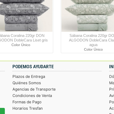
ábana Coralina 220gr DON
Sábana Coralina 220gr D
ODON DobleCara Liset gris
ALGODON DobleCara Clar
agua
Color Único
Color Único
PODEMOS AYUDARTE
I
Plazos de Entrega
Dó
Quiénes Somos
Ma
Agencias de Transporte
Pr
Condiciones de Venta
Av
Formas de Pago
Po
Horarios Tresfan
Ac