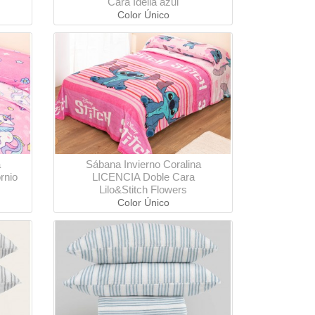
Cara Idelia azul
Color Único
a
Sábana Invierno Coralina
rnio
LICENCIA Doble Cara
Lilo&Stitch Flowers
Color Único