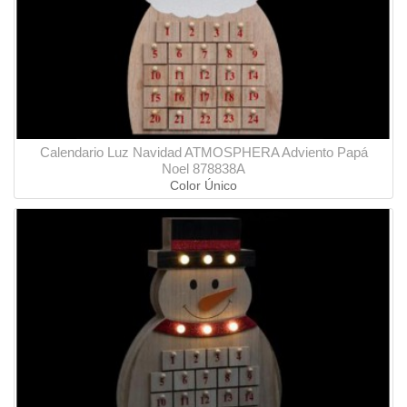
Calendario Luz Navidad ATMOSPHERA Adviento Papá
Noel 878838A
Color Único