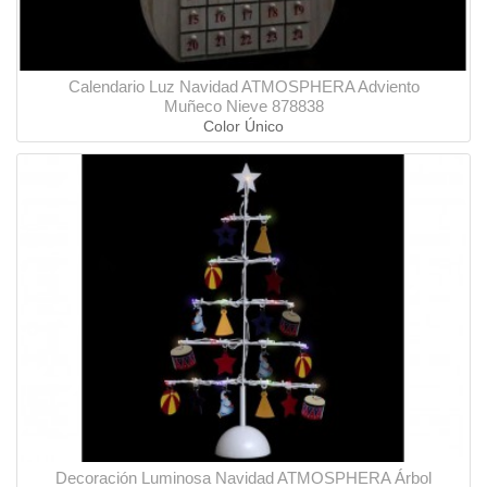
Calendario Luz Navidad ATMOSPHERA Adviento
Muñeco Nieve 878838
Color Único
Decoración Luminosa Navidad ATMOSPHERA Árbol