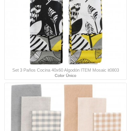
Set 3 Paños Cocina 40x60 Algodón ITEM Mosaic it0803
Color Único