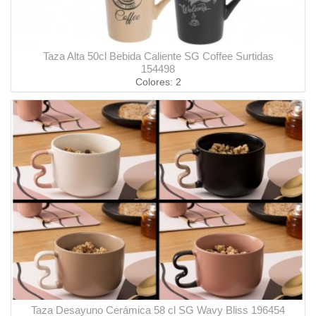
Taza Alta 50cl Bebida Caliente SG Coffee Surtidas
154498
Colores: 2
Taza Desayuno Cerámica 58 cl SG Wavy Bliss 196454