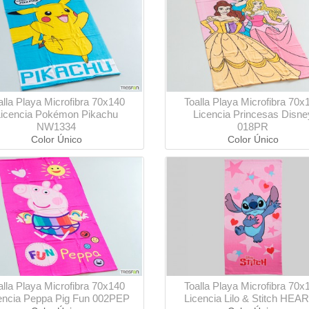
alla Playa Microfibra 70x140
Toalla Playa Microfibra 70x
icencia Pokémon Pikachu
Licencia Princesas Disne
NW1334
018PR
Color Único
Color Único
alla Playa Microfibra 70x140
Toalla Playa Microfibra 70x
encia Peppa Pig Fun 002PEP
Licencia Lilo & Stitch HEA