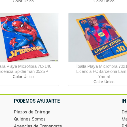
Color Único
Color Único
alla Playa Microfibra 70x140
Toalla Playa Microfibra 70x
Licencia Spiderman 092SP
Licencia FCBarcelona Lam
Yamal
Color Único
Color Único
PODEMOS AYUDARTE
I
Plazos de Entrega
Dó
Quiénes Somos
Ma
Agencias de Transporte
Pr