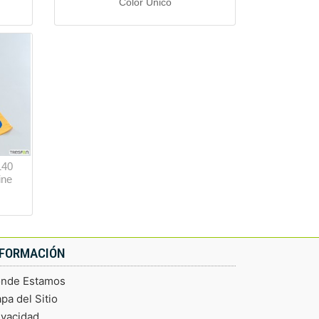
Color Único
140
ine
NFORMACIÓN
nde Estamos
pa del Sitio
ivacidad