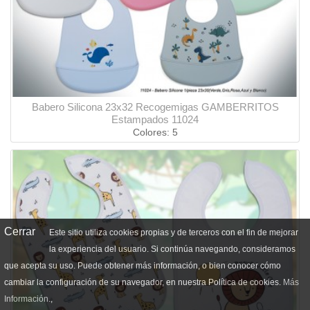
Babero Silicona 23x32 Recogemigas GAMBERRITOS
Estampados 11024
Colores: 5
Cerrar
Este sitio utiliza cookies propias y de terceros con el fin de mejorar
la experiencia del usuario. Si continúa navegando, consideramos
que acepta su uso. Puede obtener más información, o bien conocer cómo
cambiar la configuración de su navegador, en nuestra Política de cookies.
Más
Información.
,