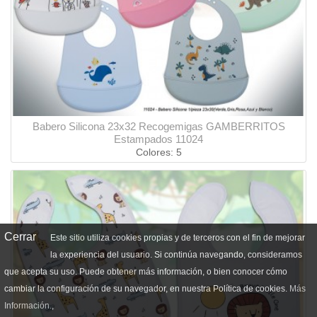
Babero Silicona 23x32 Recogemigas GAMBERRITOS
Estampados 11024
Colores: 5
Cerrar
Este sitio utiliza cookies propias y de terceros con el fin de mejorar
la experiencia del usuario. Si continúa navegando, consideramos
que acepta su uso. Puede obtener más información, o bien conocer cómo
cambiar la configuración de su navegador, en nuestra Política de cookies.
Más
Información.
,