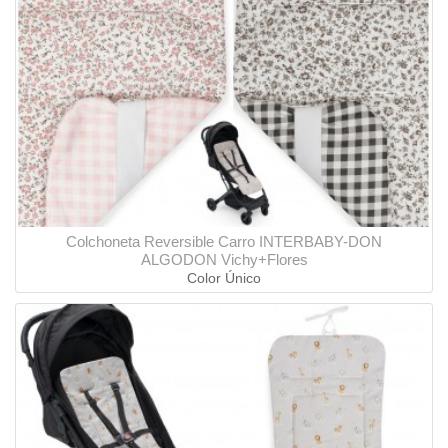
Colchoneta Reversible Carro INTERBABY-DON
ALGODON Vichy+Flores
Color Único