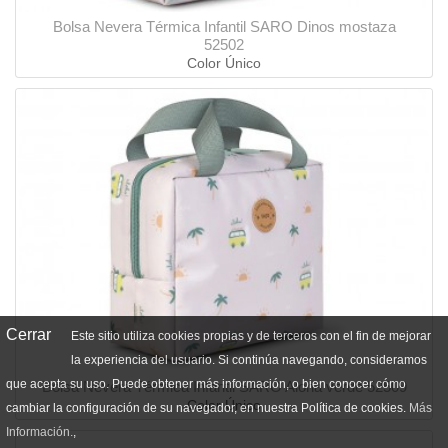
Bolsa Nevera Térmica Infantil SARO Dinos mostaza
52502
Color Único
Cerrar
Este sitio utiliza cookies propias y de terceros con el fin de mejorar
la experiencia del usuario. Si continúa navegando, consideramos
que acepta su uso. Puede obtener más información, o bien conocer cómo
Bolsa Nevera Térmica Infantil SARO Aloha verde 52509
Color Único
cambiar la configuración de su navegador, en nuestra Política de cookies.
Más
Información.
,