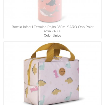
Botella Infantil Térmica Pajita 350ml SARO Oso Polar
rosa 74508
Color Único