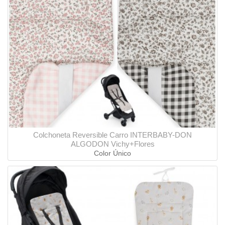
Colchoneta Reversible Carro INTERBABY-DON
ALGODON Vichy+Flores
Color Único