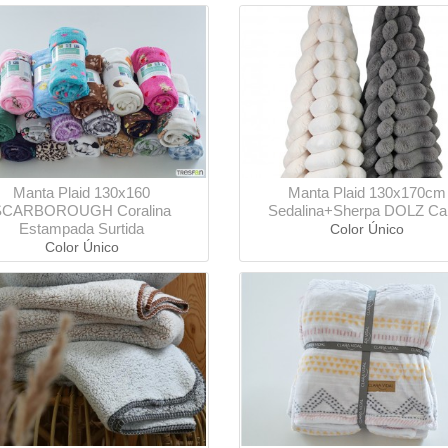
Manta Plaid 130x160
Manta Plaid 130x170cm
SCARBOROUGH Coralina
Sedalina+Sherpa DOLZ Ca
Estampada Surtida
Color Único
Color Único