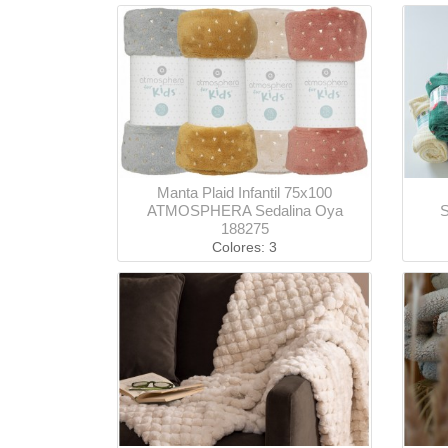
Manta Plaid Infantil 75x100
ATMOSPHERA Sedalina Oya
188275
Colores: 3