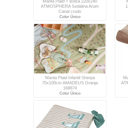
Manta Plaid + Bolsa 220x240
ATMOSPHERA Sedalina Arum
1
Canal crudo
Color Único
Manta Plaid Infantil Sherpa
Ma
75x100cm AMADEUS Granja
ATM
168874
Color Único