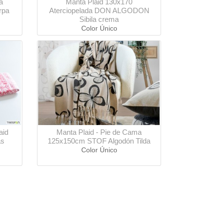
a
Manta Plaid 130x170
rpa
Aterciopelada DON ALGODON
Sibila crema
Color Único
aid
Manta Plaid - Pie de Cama
as
125x150cm STOF Algodón Tilda
Color Único