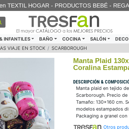
TA en TEXTIL HOGAR - PRODUCTOS BEBÉ - REG
 INFANTILES
BAÑO
COCINA
SALÓN
DECO
TAS VIAJE EN STOCK
SCARBOROUGH
Manta Plaid 1
Coralina Estamp
DESCRIPCIÓN & COMPOSICI
Manta plaid en tejido de
Scarborough. Precio de 
Tamaño: 130x160 cm. Se 
modelos estampados dis
Packaging a granel con 
Otros produ