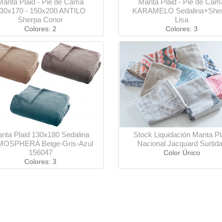
Manta Plaid - Pie de Cama
Manta Plaid - Pie de Cam
30x170 - 150x200 ANTILO
KARAMELO Sedalina+She
Sherpa Conor
Lisa
Colores: 2
Colores: 3
nta Plaid 130x180 Sedalina
Stock Liquidación Manta Pl
OSPHERA Beige-Gris-Azul
Nacional Jacquard Surtid
156047
Color Único
Colores: 3