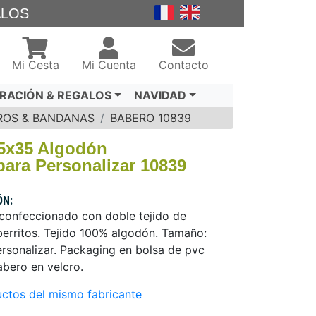
ALOS
Mi Cesta
Mi Cuenta
Contacto
RACIÓN & REGALOS
NAVIDAD
ROS & BANDANAS
BABERO 10839
5x35 Algodón
ra Personalizar 10839
ÓN:
confeccionado con doble tejido de
erritos. Tejido 100% algodón. Tamaño:
rsonalizar. Packaging en bolsa de pvc
abero en velcro.
ctos del mismo fabricante