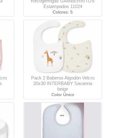
l
Recogemigas GAMBERRITOS
Estampados 11024
Colores: 5
lcro
Pack 2 Baberos Algodón Velcro
s
20x30 INTERBABY Savanna
beige
Color Único