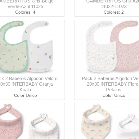
AMBERRITOS Gris-Beige-
GAMBERRITOS Gris-Azu
Verde-Azul 11025
11022-11023
Colores: 4
Colores: 2
k 2 Baberos Algodón Velcro
Pack 2 Baberos Algodón Ve
20x30 INTERBABY Granja
20x30 INTERBABY Flore
Koala
Petalos
Color Único
Color Único