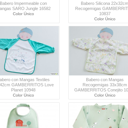
Babero Impermeable con
Babero Silicona 22x32c
angas SARO Jungle 16582
Recogemigas GAMBERRI
10837
Color Único
Color Único
abero con Mangas Textiles
Babero con Mangas
x42cm GAMBERRITOS Love
Recogemigas 33x38cm
Planet 10948
GAMBERRITOS Conejito 1
Color Único
Color Único